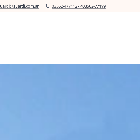
suardi@suardi.com.ar
03562-477112 - 403562-77199