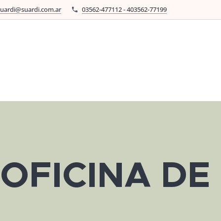
suardi@suardi.com.ar
03562-477112 - 403562-77199
OFICINA DE