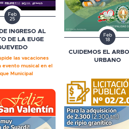
Feb
25
DE INGRESO AL
Feb
O DE LA EUGE
18
QUEVEDO
CUIDEMOS EL ARB
spide las vacaciones
URBANO
 evento musical en el
que Municipal