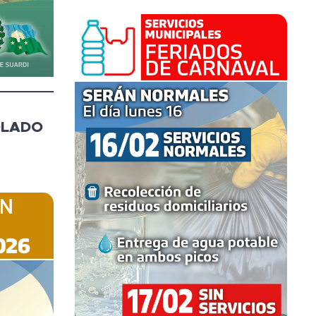
Medina, la presidenta del Concejo
Municipal Claudia Echazarreta,
representantes de la Dirección
Provincial de Vivienda y
Urbanismo, concejales y
funcionarios municipales, se realizó
OLADO
en...