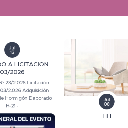
Jul
13
O A LICITACION
03/2026
 23/2.026 Licitación
 03/2.026 Adquisición
de Hormigón Elaborado
Jul
08
H-21.-
HH