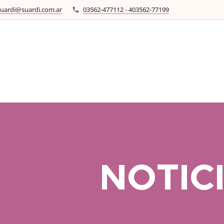
suardi@suardi.com.ar
03562-477112 - 403562-77199
NOTIC