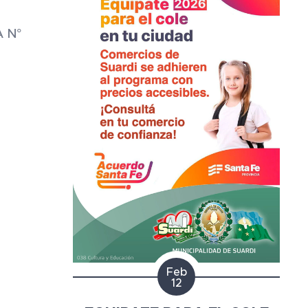
A N°
Feb
12