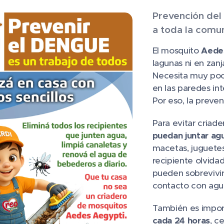
Prevención del
a toda la comu
El mosquito
Aede
lagunas ni en zanj
Necesita muy poc
en las paredes in
Por eso, la preve
Para evitar criad
puedan juntar ag
macetas, juguetes
recipiente olvida
pueden sobrevivir
contacto con agua
También es impo
cada 24 horas
, c