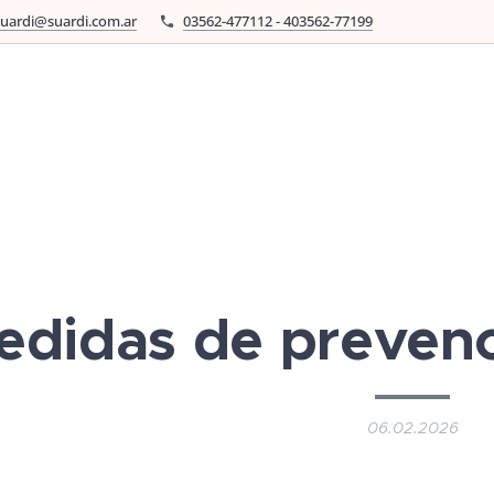
suardi@suardi.com.ar
03562-477112 - 403562-77199
edidas de prevenc
06.02.2026