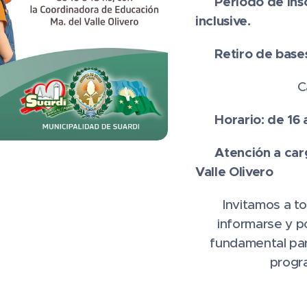
Período de insc
📅
inclusive.
Retiro de bases 
📍
C
Horario: de 16 
🕓
Atención a car
👩‍🏫
Valle Olivero
Invitamos a t
informarse y p
fundamental para
progr