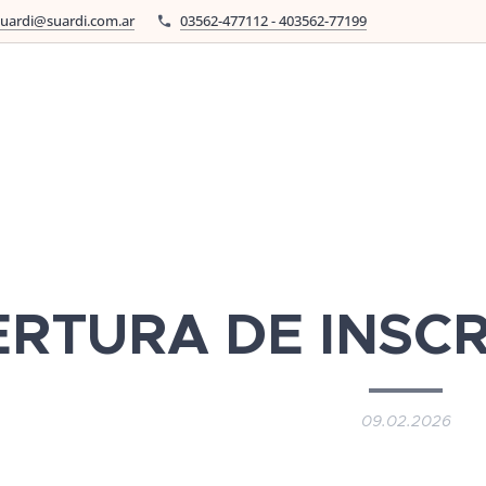
suardi@suardi.com.ar
03562-477112 - 403562-77199
RTURA DE INSCR
09.02.2026