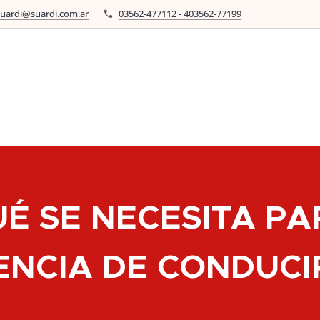
suardi@suardi.com.ar
03562-477112 - 403562-77199
UÉ SE NECESITA PA
ENCIA DE CONDUCI