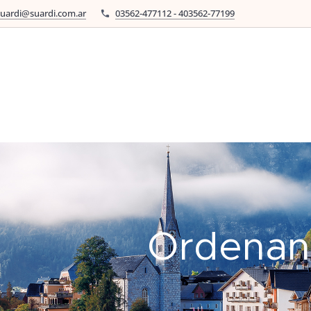
suardi@suardi.com.ar
03562-477112 - 403562-77199
Ordenan