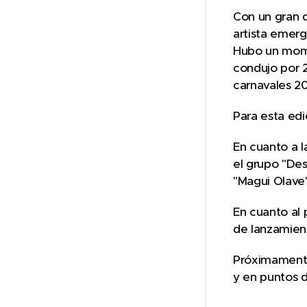
Con un gran d
artista emer
Hubo un mome
condujo por 2
carnavales 2
Para esta ed
En cuanto a l
el grupo "Des
"Magui Olave"
En cuanto al 
de lanzamien
Próximamente,
y en puntos d