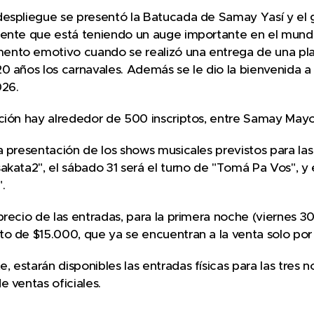
espliegue se presentó la Batucada de Samay Yasí y el g
gente que está teniendo un auge importante en el mundo
nto emotivo cuando se realizó una entrega de una plac
0 años los carnavales. Además se le dio la bienvenida a
026.
ición hay alrededor de 500 inscriptos, entre Samay Ma
a presentación de los shows musicales previstos para la
akata2", el sábado 31 será el turno de "Tomá Pa Vos", y 
.
precio de las entradas, para la primera noche (viernes 3
to de $15.000, que ya se encuentran a la venta solo po
 estarán disponibles las entradas físicas para las tres 
e ventas oficiales.