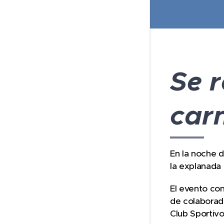
Se r
car
En la noche d
la explanada 
El evento con
de colaborado
Club Sportivo